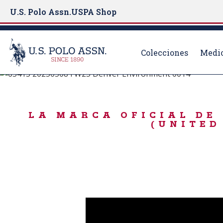
U.S. Polo Assn.
USPA Shop
Colecciones
Medio
Nacido para jugar
S
k
DÍA FESTIVO
i
LA MARCA OFICIAL DE 
p
(UNITED
t
o
m
a
i
n
c
o