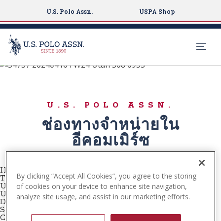
U.S. Polo Assn.
USPA Shop
Buy Online
S
k
SHOP NOW
i
U.S. POLO ASSN.
p
t
ช่องทางจำหน่ายใน
o
อีคอมเมิร์ซ
m
a
i
INDIA -
www.uspoloassn.in
By clicking “Accept All Cookies”, you agree to the storing
n
TURKEY
-
www.tr.uspoloassn.com
of cookies on your device to enhance site navigation,
USA
-
www.uspoloassn.com
c
UNITED KINGDOM
-
www.uspoloassn.co.uk
analyze site usage, and assist in our marketing efforts.
o
DENMARK -
www.uspoloassn.dk
SERBIA -
www.uspoloassn.rs
n
CROATIA -
www.uspoloassn.hr