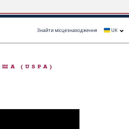
Знайти місцезнаходження
UK
США (USPA)