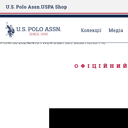
U.S. Polo Assn.
USPA Shop
Колекції
Медіа
#LiveAuthentically
S
k
ICONIC DENIM
i
ОФІЦІЙНИЙ
p
t
o
m
a
i
n
c
o