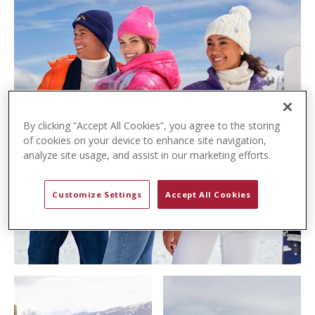
t
e
n
t
By clicking “Accept All Cookies”, you agree to the storing
of cookies on your device to enhance site navigation,
analyze site usage, and assist in our marketing efforts.
Customize Settings
Accept All Cookies