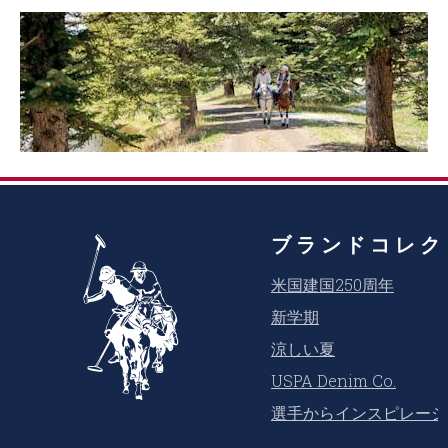
ブランドコレク
米国建国250周年
新学期
涼しい夏
USPA Denim Co.
選手からインスピレーシ