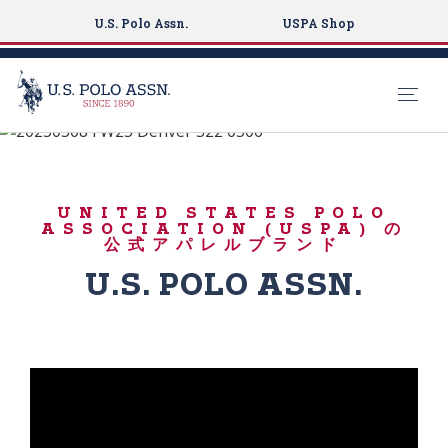
U.S. Polo Assn.
USPA Shop
遊ぶために生まれた
S
k
秋はここから始まり
i
ます
UNITED STATES POLO
p
ASSOCIATION (USPA) の
t
公式アパレルブランド
o
U.S. POLO ASSN.
m
a
i
n
c
o
n