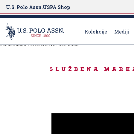
U.S. Polo Assn.
USPA Shop
Kolekcije
Mediji
Rođen za igru
S
k
JESEN POČINJE
i
SLUŽBENA MARKA
p
t
o
m
a
i
n
c
o