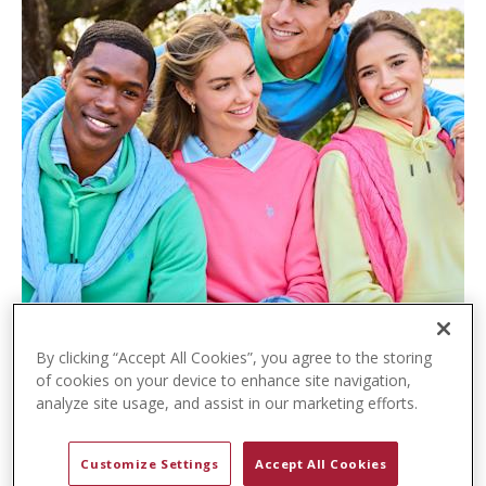
t
e
n
t
By clicking “Accept All Cookies”, you agree to the storing
of cookies on your device to enhance site navigation,
analyze site usage, and assist in our marketing efforts.
Customize Settings
Accept All Cookies