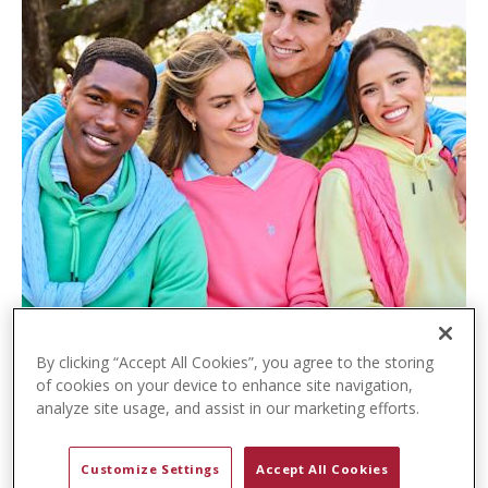
t
e
n
t
By clicking “Accept All Cookies”, you agree to the storing
of cookies on your device to enhance site navigation,
analyze site usage, and assist in our marketing efforts.
Customize Settings
Accept All Cookies