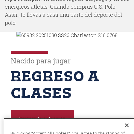
t
enérgicos atletas. Cuando compras U.S. Polo
e
Assn., te llevas a casa una parte del deporte del
n
polo.
t
Nacido para jugar
REGRESO A
CLASES
Explora la colección
By clicking “Accept All Cookies”, you agree to the storing of