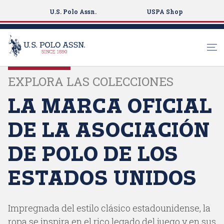
U.S. Polo Assn.
USPA Shop
S
EXPLORA LAS COLECCIONES
k
i
LA MARCA OFICIAL
p
t
DE LA ASOCIACIÓN
o
m
DE POLO DE LOS
a
i
ESTADOS UNIDOS
n
c
o
Impregnada del estilo clásico estadounidense, la
n
ropa se inspira en el rico legado del juego y en sus