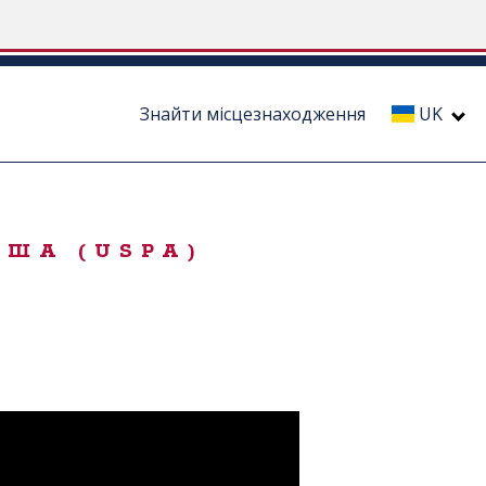
Знайти місцезнаходження
UK
США (USPA)