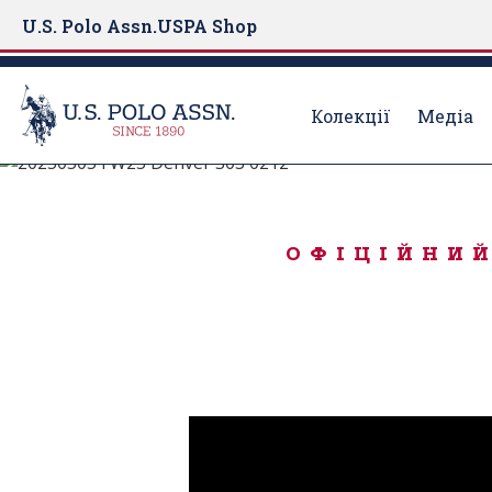
U.S. Polo Assn.
USPA Shop
Колекції
Медіа
Народжений для гри
S
k
КЛАСИКА В СЕСІ
i
ОФІЦІЙНИЙ
p
t
o
m
a
i
n
c
o