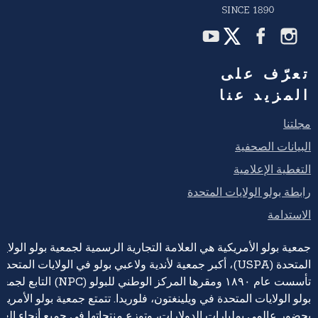
تعرّف على
المزيد عنا
مجلتنا
البيانات الصحفية
التغطية الإعلامية
رابطة بولو الولايات المتحدة
الاستدامة
جمعية بولو الأمريكية هي العلامة التجارية الرسمية لجمعية بولو الولايا
المتحدة (USPA)، أكبر جمعية لأندية ولاعبي بولو في الولايات المتحدة،
تأسست عام ١٨٩٠ ومقرها المركز الوطني للبولو (NPC) التابع 
بولو الولايات المتحدة في ويلينغتون، فلوريدا. تتمتع جمعية بولو الأمريكي
بحضور عالمي بمليارات الدولارات، وتوزع منتجاتها في جميع أنحاء العا