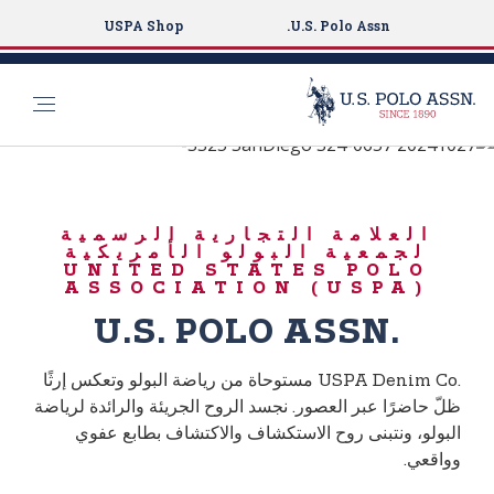
USPA Shop
U.S. Polo Assn.
حملة BORN TO PLAY
S
k
USPA DENIM CO.
i
العلامة التجارية الرسمية
p
لجمعية البولو الأمريكية
t
UNITED STATES POLO
ASSOCIATION (USPA)‎
o
m
U.S. POLO ASSN.‎
a
i
USPA Denim Co.‎ مستوحاة من رياضة البولو وتعكس إرثًا
n
ظلّ حاضرًا عبر العصور. نجسد الروح الجريئة والرائدة لرياضة
c
البولو، ونتبنى روح الاستكشاف والاكتشاف بطابع عفوي
o
وواقعي.
n