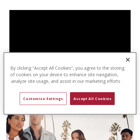
t
e
n
t
By clicking “Accept All Cookies”, you agree to the storing
of cookies on your device to enhance site navigation,
analyze site usage, and assist in our marketing efforts.
Customize Settings
Accept All Cookies