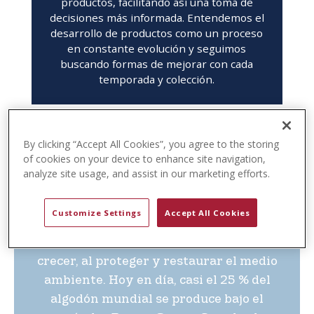
productos, facilitando así una toma de
t
decisiones más informada. Entendemos el
e
desarrollo de productos como un proceso
n
en constante evolución y seguimos
t
buscando formas de mejorar con cada
temporada y colección.
By clicking “Accept All Cookies”, you agree to the storing
of cookies on your device to enhance site navigation,
U.S. Polo Assn. se enorgullece de ser
analyze site usage, and assist in our marketing efforts.
miembro de Better Cotton, la iniciativa
mundial líder en sostenibilidad para el
Customize Settings
Accept All Cookies
algodón. Su misión es ayudar a las
comunidades algodoneras a sobrevivir y
crecer, al proteger y restaurar el medio
ambiente. Hoy en día, casi el 25 % del
algodón mundial se produce bajo el