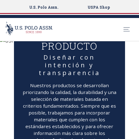
U.S. Polo Assn.
USPA Shop
PRODUCTO
S
k
Diseñar con
i
intención y
p
transparencia
t
o
Nuestros productos se desarrollan
m
priorizando la calidad, la durabilidad y una
a
selección de materiales basada en
i
criterios fundamentados. Siempre que es
n
posible, trabajamos para incorporar
c
materiales que cumplen con los
estándares establecidos y para ofrecer
o
información más clara sobre los
n