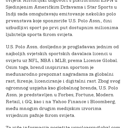
svijeta. Historijski dogovori s platformom ESPN u
Sjedinjenim Američkim Državama i Star Sports u
Indji sada omogućavaju emitovanje nekoliko polo
prvenstava koje sponzoriše U.S. Polo Assn., čini
uzbudljivi sport po prvi put dostupnim milionima
ljubitelja sporta širom svijeta.
U.S. Polo Assn. dosljedno je proglašavan jednim od
najboljih svjetskih sportskih davalaca licenci u
svijetu uz NFL, NBA i MLB, prema License Global.
Osim toga, brend inspiriran sportom je
međunarodno prepoznat nagradama za globalni
rast, širenje, licenciranje i digitalni rast. Zbog svog
ogromnog uspjeha kao globalnog brenda, U.S. Polo
Assn. je predstavljen u Forbes, Fortune, Modern
Retail, i GQ, kao i na Yahoo Finance i Bloomberg,
među mnogim drugim medijskim izvorima
vrijednim pažnje širom svijeta.
Za više informacija posjetite uspoloassnglobal.com