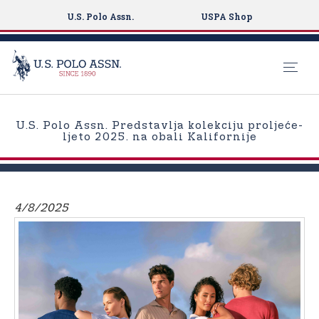
U.S. Polo Assn.
USPA Shop
S
k
U.S. Polo Assn. Predstavlja kolekciju proljeće-
i
ljeto 2025. na obali Kalifornije
p
t
o
m
4/8/2025
a
i
n
c
o
n