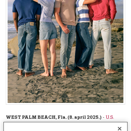
t
e
n
t
-
U.S.
WEST PALM BEACH, Fla. (8. april 2025.)
Polo Assn.,
službeni brend Američke polo