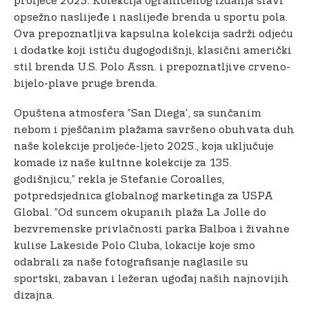
proljeće 2025. Kolekcija ograničenog izdanja slavi
opsežno naslijeđe i naslijeđe brenda u sportu pola.
Ova prepoznatljiva kapsulna kolekcija sadrži odjeću
i dodatke koji ističu dugogodišnji, klasični američki
stil brenda U.S. Polo Assn. i prepoznatljive crveno-
bijelo-plave pruge brenda.
Opuštena atmosfera ”San Diega', sa sunčanim
nebom i pješčanim plažama savršeno obuhvata duh
naše kolekcije proljeće-ljeto 2025., koja uključuje
komade iz naše kultnne kolekcije za 135.
godišnjicu,” rekla je Stefanie Coroalles,
potpredsjednica globalnog marketinga za USPA
Global. ”Od suncem okupanih plaža La Jolle do
bezvremenske privlačnosti parka Balboa i živahne
kulise Lakeside Polo Cluba, lokacije koje smo
odabrali za naše fotografisanje naglasile su
sportski, zabavan i ležeran ugođaj naših najnovijih
dizajna.