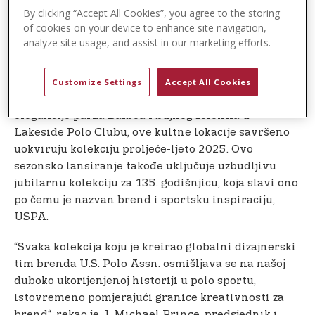
asocijacije (USPA), lansirao je svoju kultnu kolekciju
By clicking “Accept All Cookies”, you agree to the storing
proljeće-ljeto inspirisanu sportom za 2025.
of cookies on your device to enhance site navigation,
Ovosezonsko izdanje obuhvata moderan, američki
analyze site usage, and assist in our marketing efforts.
stil brenda naspram slikovitih pejzaža prekrasnih
plaža i parkova sunčanog San Diega u Kaliforniji.
Customize Settings
Accept All Cookies
Od prekrasnih obala La Jolle do historijske
elegancije parka Balboa i bujnog zelenila u
Lakeside Polo Clubu, ove kultne lokacije savršeno
uokviruju kolekciju proljeće-ljeto 2025. Ovo
sezonsko lansiranje takođe uključuje uzbudljivu
jubilarnu kolekciju za 135. godišnjicu, koja slavi ono
po čemu je nazvan brend i sportsku inspiraciju,
USPA.
“Svaka kolekcija koju je kreirao globalni dizajnerski
tim brenda U.S. Polo Assn. osmišljava se na našoj
duboko ukorijenjenoj historiji u polo sportu,
istovremeno pomjerajući granice kreativnosti za
brend“, rekao je J. Michael Prince, predsjednik i