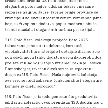
kreacijama brenda US Polo Assn., kao što su
elegantne polo majice, udoban teksas i mekane,
sezonske haljine. Jarke, šarene pruge provlače se
kroz cijelu kolekciju u jedinstvenim kombinacijama
boja, uz živopisne dodatke, poput moderne obuće,
trendi naočala i elegantnih torbica preko tijela.
“U.S. Polo Assn. kolekcija proljeće-ljeto 2025.
fokusirana je na stil i udobnost, koristeći
visokokvalitetne materijale i detaljne dizajne koje
potrošači mogu lahko dodati u svoju garderobu dok
prelaze iz hladnog u toplo vrijeme“, rekla je Jessica
Ramesberger, izvršna direktorica za trgovinu i
dizajn za U.S. Polo Assn. „Naša najnovija kolekcija
ove sezone nudi zabavne, funkcionalne i elegantne
komade za cijelu porodicu.“
U.S. Polo Assn. je takođe ponosan što predstavlja
jubilarnu kolekciju ovog brenda za 135. godišnjicu u