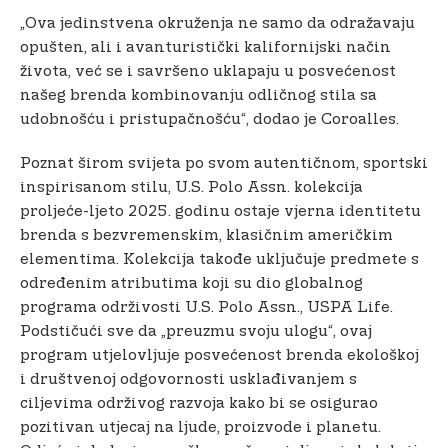
„Ova jedinstvena okruženja ne samo da odražavaju
opušten, ali i avanturistički kalifornijski način
života, već se i savršeno uklapaju u posvećenost
našeg brenda kombinovanju odličnog stila sa
udobnošću i pristupačnošću“, dodao je Coroalles.
Poznat širom svijeta po svom autentičnom, sportski
inspirisanom stilu, U.S. Polo Assn. kolekcija
proljeće-ljeto 2025. godinu ostaje vjerna identitetu
brenda s bezvremenskim, klasičnim američkim
elementima. Kolekcija takođe uključuje predmete s
određenim atributima koji su dio globalnog
programa održivosti U.S. Polo Assn., USPA Life.
Podstičući sve da „preuzmu svoju ulogu“, ovaj
program utjelovljuje posvećenost brenda ekološkoj
i društvenoj odgovornosti usklađivanjem s
ciljevima održivog razvoja kako bi se osigurao
pozitivan utjecaj na ljude, proizvode i planetu.