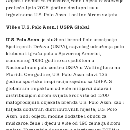
Odjeća i dodaci za muškarce, žene i djecu iz kolekcije
proljeće-ljeto 2025. godine dostupni su u
trgovinama U.S. Polo Assn. i online širom svijeta.
Više o U.S. Polo Assn. i USPA Global
je službeni brend Polo asocijacije
U.S. Polo Assn.
Sjedinjenih Država (USPA), najvećeg udruženja polo
klubova i igrača pola u Sjevernoj Americi,
osnovanog 1890. godine sa sjedištem u
Nacionalnom polo centru USPA u Wellingtonu na
Floridi. Ove godine, U.S. Polo Assn. slavi 135
godina sportske inspiracije zajedno sa USPA. S
globalnim impaktom od više milijardi dolara i
distribucijom širom svijeta kroz više od 1200
maloprodajnih objekata brenda U.S. Polo Assn. kao i
hiljada dodatnih distributivnih mjesta, U.S. Polo
Assn. nudi odjeću, modne dodatke i obuću za
muškarce, žene i djecu u više od 190 zemalja širom