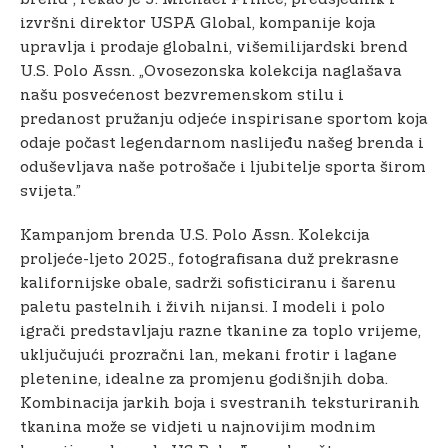
izvršni direktor USPA Global, kompanije koja
upravlja i prodaje globalni, višemilijardski brend
U.S. Polo Assn. „Ovosezonska kolekcija naglašava
našu posvećenost bezvremenskom stilu i
predanost pružanju odjeće inspirisane sportom koja
odaje počast legendarnom naslijeđu našeg brenda i
oduševljava naše potrošače i ljubitelje sporta širom
svijeta.”
Kampanjom brenda U.S. Polo Assn. Kolekcija
proljeće-ljeto 2025., fotografisana duž prekrasne
kalifornijske obale, sadrži sofisticiranu i šarenu
paletu pastelnih i živih nijansi. I modeli i polo
igrači predstavljaju razne tkanine za toplo vrijeme,
uključujući prozračni lan, mekani frotir i lagane
pletenine, idealne za promjenu godišnjih doba.
Kombinacija jarkih boja i svestranih teksturiranih
tkanina može se vidjeti u najnovijim modnim