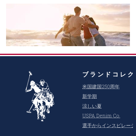
ブランドコレク
米国建国250周年
新学期
涼しい夏
USPA Denim Co.
選手からインスピレーシ