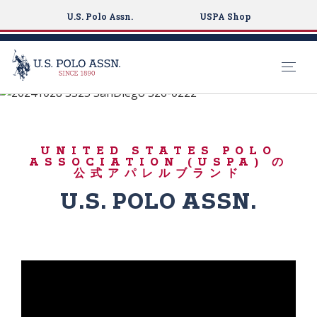
U.S. Polo Assn.
USPA Shop
生まれながらの選手
S
k
春の必需品
i
UNITED STATES POLO
p
ASSOCIATION (USPA) の
t
公式アパレルブランド
o
U.S. POLO ASSN.
m
a
i
n
c
o
n