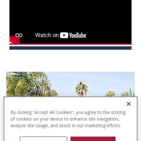
t
e
n
t
By clicking “Accept All Cookies”, you agree to the storing
of cookies on your device to enhance site navigation,
analyze site usage, and assist in our marketing efforts.