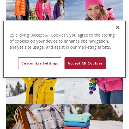
t
e
n
t
By clicking “Accept All Cookies”, you agree to the storing
of cookies on your device to enhance site navigation,
analyze site usage, and assist in our marketing efforts.
Customize Settings
Accept All Cookies