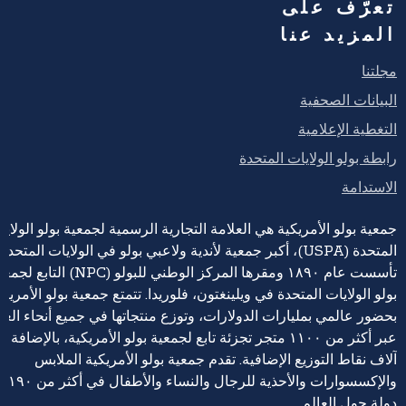
تعرّف على
المزيد عنا
مجلتنا
البيانات الصحفية
التغطية الإعلامية
رابطة بولو الولايات المتحدة
الاستدامة
جمعية بولو الأمريكية هي العلامة التجارية الرسمية لجمعية بولو الولايا
المتحدة (USPA)، أكبر جمعية لأندية ولاعبي بولو في الولايات المتحدة،
تأسست عام ١٨٩٠ ومقرها المركز الوطني للبولو (NPC) التابع 
بولو الولايات المتحدة في ويلينغتون، فلوريدا. تتمتع جمعية بولو الأمريكي
بحضور عالمي بمليارات الدولارات، وتوزع منتجاتها في جميع أنحاء العا
عبر أكثر من ١١٠٠ متجر تجزئة تابع لجمعية بولو الأمريكية، بالإضافة إ
آلاف نقاط التوزيع الإضافية. تقدم جمعية بولو الأمريكية الملابس
والإكسسوارات والأحذية للرجال والنساء والأطفال في أكثر من ١٩٠
دولة حول العالم.