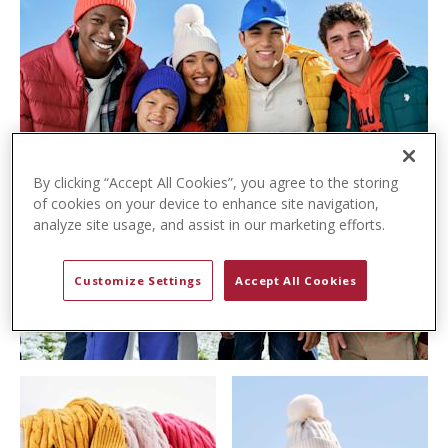
t
e
n
t
By clicking “Accept All Cookies”, you agree to the storing
of cookies on your device to enhance site navigation,
analyze site usage, and assist in our marketing efforts.
Customize Settings
Accept All Cookies