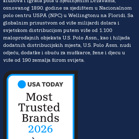
klubova i igrača pola u Sjedinjenim Državama,
osnovanog 1890. godine sa sjedištem u Nacionalnom
polo centru USPA (NPC) u Wellingtonu na Floridi. Sa
globalnim prisustvom od više milijardi dolara i
svjetskom distribucijom putem više od 1.100
maloprodajnih objekata U.S. Polo Assn., kao i hiljada
dodatnih distribucijskih mjesta, U.S. Polo Assn. nudi
odjeću, dodatke i obuću za muškarce, žene i djecu u
više od 190 zemalja širom svijeta.